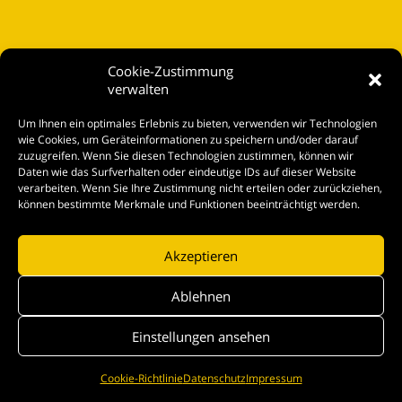
Cookie-Zustimmung
verwalten
Startseite
Um Ihnen ein optimales Erlebnis zu bieten, verwenden wir Technologien
Spielplan
wie Cookies, um Geräteinformationen zu speichern und/oder darauf
zuzugreifen. Wenn Sie diesen Technologien zustimmen, können wir
Kontakt
Daten wie das Surfverhalten oder eindeutige IDs auf dieser Website
verarbeiten. Wenn Sie Ihre Zustimmung nicht erteilen oder zurückziehen,
Tickets
können bestimmte Merkmale und Funktionen beeinträchtigt werden.
Akzeptieren
© kleine bühne Wolfenbüttel |
Impressum
|
Datenschutz
|
Login
Ablehnen
Einstellungen ansehen
Cookie-Richtlinie
Datenschutz
Impressum