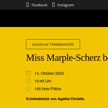
Facebook
Instagram
Zurück zur Ticketübersicht
Miss Marple-Scherz be
14. Oktober 2023
19:45 Uhr
185 freie Plätze
Kriminalstück von Agatha Christie.