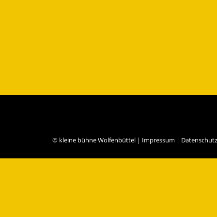
© kleine bühne Wolfenbüttel |
Impressum
|
Datenschut
Privacy Preference Center
Privacy Preferences