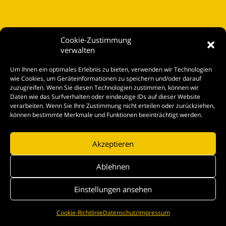
Cookie-Zustimmung
verwalten
Startseite
Um Ihnen ein optimales Erlebnis zu bieten, verwenden wir Technologien
Spielplan
wie Cookies, um Geräteinformationen zu speichern und/oder darauf
zuzugreifen. Wenn Sie diesen Technologien zustimmen, können wir
Kontakt
Daten wie das Surfverhalten oder eindeutige IDs auf dieser Website
verarbeiten. Wenn Sie Ihre Zustimmung nicht erteilen oder zurückziehen,
Tickets
können bestimmte Merkmale und Funktionen beeinträchtigt werden.
Akzeptieren
© kleine bühne Wolfenbüttel |
Impressum
|
Datenschutz
|
Login
Ablehnen
Einstellungen ansehen
Cookie-Richtlinie
Datenschutz
Impressum