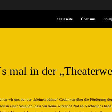
Startseite
Über uns
Spiel
´s mal in der „Theaterwe
achen wir uns bei der „kleinen bühne“ Gedanken über die Förderung de
wir in einer Situation, dass wir keine wirkliche Not an Nachwuchs haben