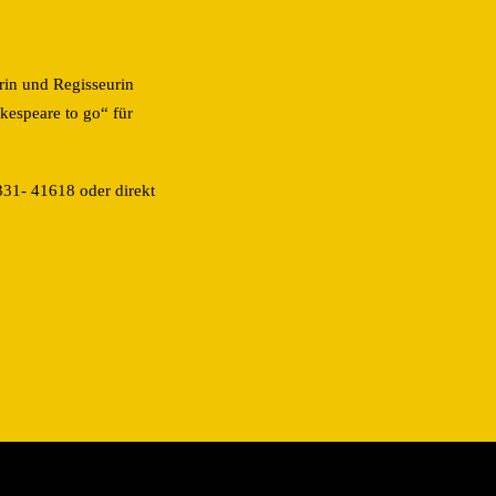
rin und Regisseurin
kespeare to go“ für
5331- 41618 oder direkt