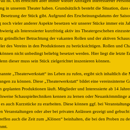
all ist. Uns erreichen aber immer wieder Anfragen interessierter Persone
ng in unserem Theater haben. Grundsätzlich besteht die Situation, dass e
er Besetzung der Stück gibt. Aufgrund des Erscheinungsdatums der Sais
 noch vieler anderer Aspekte besetzen wir unserer Stücke immer ein Jah
wierig als Interessierter kurzfristig aktiv ins Theatergeschehen einzuste
rotz gründlicher Betrachtung der vakanten Rollen und der aktiven Schaus
eler des Vereins in den Produktionen zu berücksichtigen. Rollen und C
nnen nicht unbedingt beliebig besetzet werden. Hier liegt die letzte 
 denn dieser muss sein Stück zielgerichtet inszenieren können.
nannte „Theaterwerkstatt“ ins Leben zu rufen, ergibt sich inhaltlich die
angen zu können. Diese „Theaterwerkstatt“ bildet eine vereinsinterne G
 geplanten Produktionen läuft. Mitglieder und Interessierte ab 14 Jahre
lsweise Schauspieltechniken kennen zu lernen oder Neuankömmlinge an
t es auch Kurzstücke zu erarbeiten. Diese können ggf. bei Veranstaltung
hen Veranstaltungen oder aber bei privaten Anlässen gezeigt und gebuc
reffen auch die Zeit zum „Klönen“ beinhalten, die bei den Proben zu d
mmt.