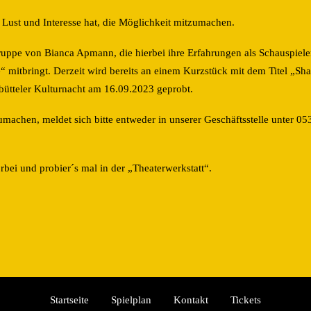
er Lust und Interesse hat, die Möglichkeit mitzumachen.
Gruppe von Bianca Apmann, die hierbei ihre Erfahrungen als Schauspiele
“ mitbringt. Derzeit wird bereits an einem Kurzstück mit dem Titel „Sha
nbütteler Kulturnacht am 16.09.2023 geprobt.
umachen, meldet sich bitte entweder in unserer Geschäftsstelle unter 0
bei und probier´s mal in der „Theaterwerkstatt“.
Startseite
Spielplan
Kontakt
Tickets