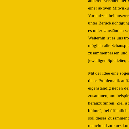
anderen Vereinen der F
einer aktiven Mitwirku
Vorlaufzeit bei unser
unter Berücksichtigung
es unter Umständen sch
Weiterhin ist es uns t
möglich alle Schauspi
zusammenpassen und kö
jeweiligen Spielleiter,
Mit der Idee eine soge
diese Problematik auff
eigenständig neben den
zusammen, um beispie
heranzuführen. Ziel is
bühne“, bei öffentlic
soll dieses Zusamment
manchmal zu kurz ko