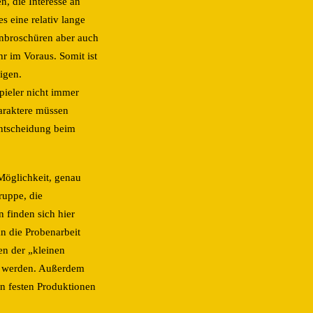
n, die Interesse an
s eine relativ lange
onbroschüren aber auch
r im Voraus. Somit ist
igen.
pieler nicht immer
haraktere müssen
Entscheidung beim
 Möglichkeit, genau
ruppe, die
n finden sich hier
 die Probenarbeit
en der „kleinen
ht werden. Außerdem
en festen Produktionen