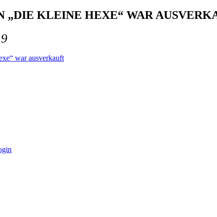
 „DIE KLEINE HEXE“ WAR AUSVERK
19
exe“ war ausverkauft
ogin