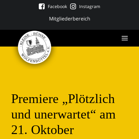
Facebook
Instagram
Mitgliederbereich
Premiere „Plötzlich
und unerwartet“ am
21. Oktober
Tickets