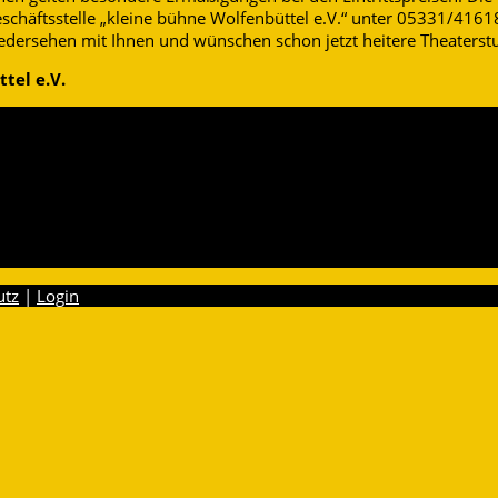
eschäftsstelle „kleine bühne Wolfenbüttel e.V.“ unter 05331/41618
iedersehen mit Ihnen und wünschen schon jetzt heitere Theaterst
tel e.V.
utz
|
Login