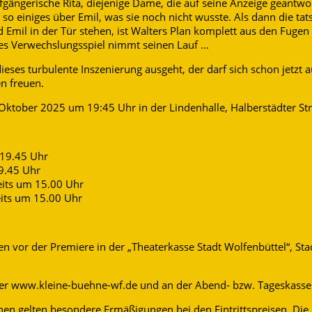
ufgängerische Rita, diejenige Dame, die auf seine Anzeige geantwor
ch so einiges über Emil, was sie noch nicht wusste. Als dann die tat
Emil in der Tür stehen, ist Walters Plan komplett aus den Fugen 
es Verwechslungsspiel nimmt seinen Lauf …
eses turbulente Inszenierung ausgeht, der darf sich schon jetzt 
n freuen.
Oktober 2025 um 19:45 Uhr in der Lindenhalle, Halberstädter St
19.45 Uhr
9.45 Uhr
eits um 15.00 Uhr
its um 15.00 Uhr
n vor der Premiere in der „Theaterkasse Stadt Wolfenbüttel“, St
er www.kleine-buehne-wf.de und an der Abend- bzw. Tageskasse
en gelten besondere Ermäßigungen bei den Eintrittspreisen. Di