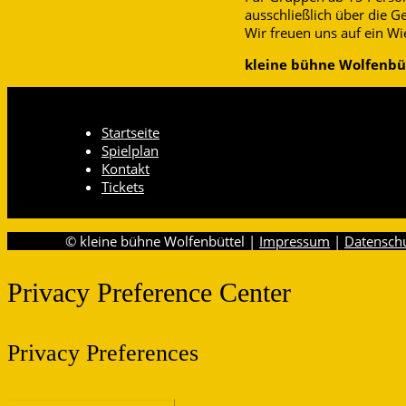
ausschließlich über die G
Wir freuen uns auf ein W
kleine bühne Wolfenbüt
Startseite
Spielplan
Kontakt
Tickets
© kleine bühne Wolfenbüttel |
Impressum
|
Datensch
Privacy Preference Center
Privacy Preferences