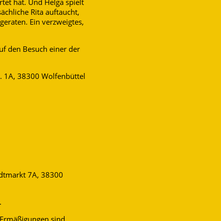
tet hat. Und Helga spielt
sächliche Rita auftaucht,
geraten. Ein verzweigtes,
auf den Besuch einer der
r. 1A, 38300 Wolfenbüttel
adtmarkt 7A, 38300
.
e Ermäßigungen sind