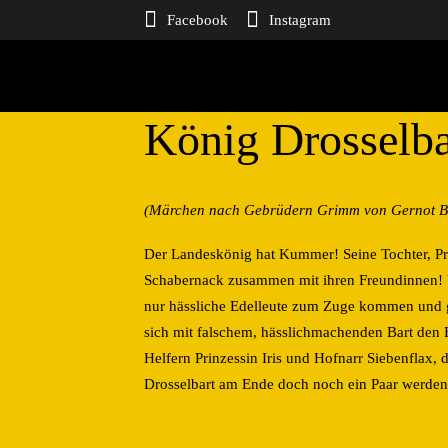
Facebook
Instagram
König Drosselba
(Märchen nach Gebrüdern Grimm von Gernot Bis
Der Landeskönig hat Kummer! Seine Tochter, Prinz
Schabernack zusammen mit ihren Freundinnen! U
nur hässliche Edelleute zum Zuge kommen und ga
sich mit falschem, hässlichmachenden Bart den 
Helfern Prinzessin Iris und Hofnarr Siebenflax
Drosselbart am Ende doch noch ein Paar werden,