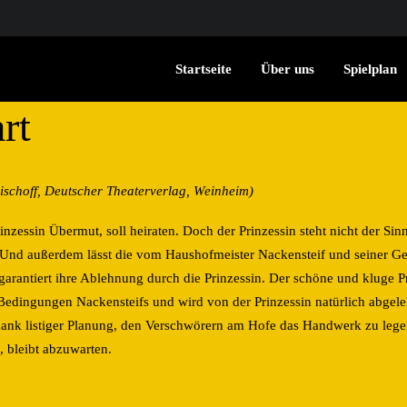
Startseite
Über uns
Spielplan
rt
choff, Deutscher Theaterverlag, Weinheim)
essin Übermut, soll heiraten. Doch der Prinzessin steht nicht der Sinn n
nd außerdem lässt die vom Haushofmeister Nackensteif und seiner Ge
rantiert ihre Ablehnung durch die Prinzessin. Der schöne und kluge Pr
Bedingungen Nackensteifs und wird von der Prinzessin natürlich abgeleh
, dank listiger Planung, den Verschwörern am Hofe das Handwerk zu le
 bleibt abzuwarten.