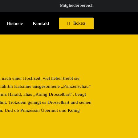
Mitgliederbereich
Tickets
Historie
Kontakt
ach einer Hochzeit, viel lieber treibt sie
fährtin Kabaline ausgesonnene „Prinzenschau“
inz Harald, alias „König Drosselbart“, beugt
nt. Trotzdem gelingt es Drosselbart und seinen
gen. Und ob Prinzessin Übermut und König