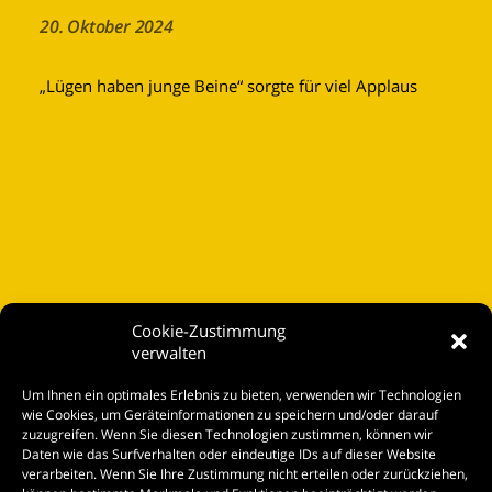
20. Oktober 2024
„Lügen haben junge Beine“ sorgte für viel Applaus
Cookie-Zustimmung
verwalten
Startseite
Um Ihnen ein optimales Erlebnis zu bieten, verwenden wir Technologien
Spielplan
wie Cookies, um Geräteinformationen zu speichern und/oder darauf
zuzugreifen. Wenn Sie diesen Technologien zustimmen, können wir
Kontakt
Daten wie das Surfverhalten oder eindeutige IDs auf dieser Website
verarbeiten. Wenn Sie Ihre Zustimmung nicht erteilen oder zurückziehen,
Tickets