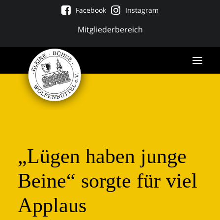
Facebook
Instagram
Mitgliederbereich
„Lügen haben junge
Beine“ sorgte für viel
Applaus
Tickets