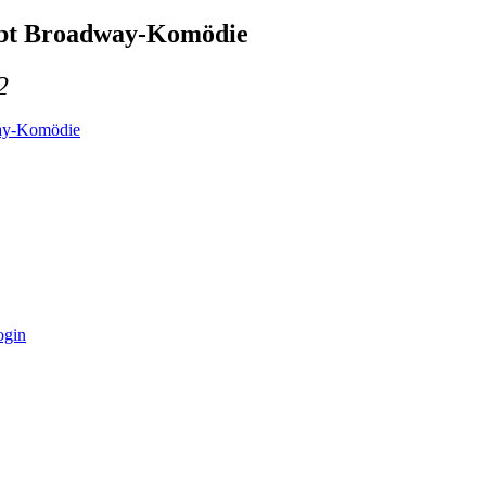
obt Broadway-Komödie
2
way-Komödie
ogin