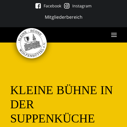
Facebook
Instagram
Mitgliederbereich
KLEINE BÜHNE IN
DER
SUPPENKÜCHE
Tickets