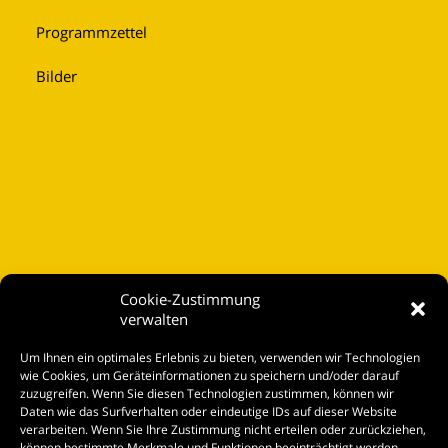
Programmzettel
Bilder
Cookie-Zustimmung
verwalten
Startseite
Um Ihnen ein optimales Erlebnis zu bieten, verwenden wir Technologien
Spielplan
wie Cookies, um Geräteinformationen zu speichern und/oder darauf
zuzugreifen. Wenn Sie diesen Technologien zustimmen, können wir
Kontakt
Daten wie das Surfverhalten oder eindeutige IDs auf dieser Website
verarbeiten. Wenn Sie Ihre Zustimmung nicht erteilen oder zurückziehen,
Tickets
können bestimmte Merkmale und Funktionen beeinträchtigt werden.