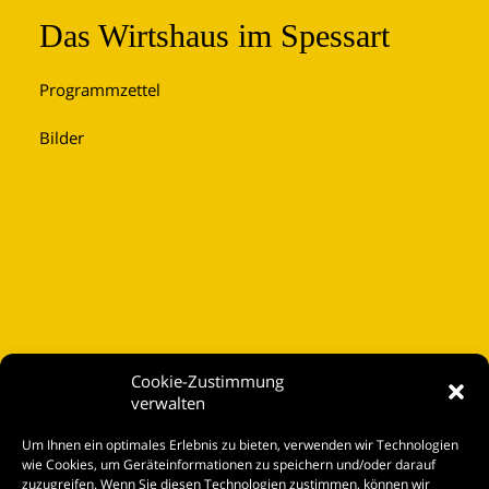
Das Wirtshaus im Spessart
Programmzettel
Bilder
Cookie-Zustimmung
verwalten
Startseite
Um Ihnen ein optimales Erlebnis zu bieten, verwenden wir Technologien
Spielplan
wie Cookies, um Geräteinformationen zu speichern und/oder darauf
zuzugreifen. Wenn Sie diesen Technologien zustimmen, können wir