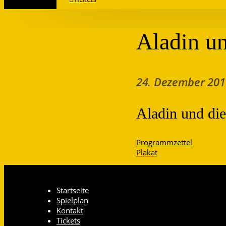
Aladin u
24. Dezember 201
Aladin und di
Programmzettel
Plakat
Startseite
Spielplan
Kontakt
Tickets